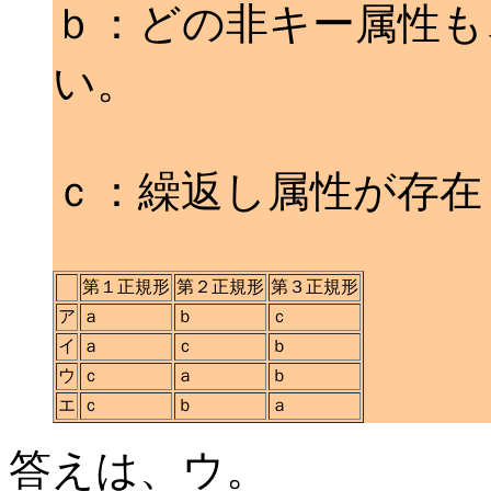
ｂ：どの非キー属性も
い。
ｃ：繰返し属性が存在
第１正規形
第２正規形
第３正規形
ア
ａ
ｂ
ｃ
イ
ａ
ｃ
ｂ
ウ
ｃ
ａ
ｂ
エ
ｃ
ｂ
ａ
答えは、ウ。