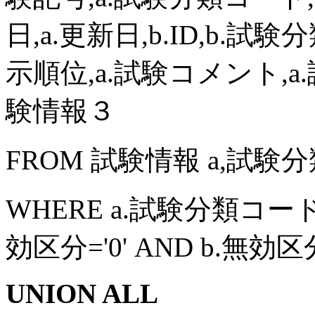
日,a.更新日,b.ID,b.試
示順位,a.試験コメント,a.
験情報３
FROM 試験情報 a,試験分
WHERE a.試験分類コード
効区分='0' AND b.無効区分=
UNION ALL