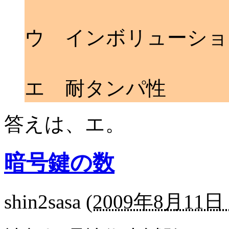
ウ インボリューショ
エ 耐タンパ性
答えは、エ。
暗号鍵の数
shin2sasa
(
2009年8月11日 