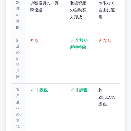
制
少額投資の非課
老後資産
制限なく
度
税優遇
の自助努
自由に運
の
力形成
用
目
的
掛
✗ なし
✓ 全額が
✗ なし
金
所得控除
の
所
得
控
除
運
✓ 非課税
✓ 非課税
約
用
20.315%
益
課税
へ
の
課
税