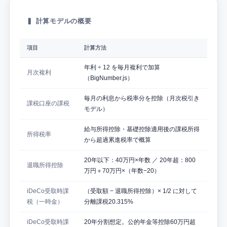
▍ 計算モデルの概要
項目
計算方法
年利 ÷ 12 を毎月複利で加算
月次複利
（BigNumber.js）
毎月の利息から税率分を控除（月次税引き
課税口座の課税
モデル）
給与所得控除・基礎控除適用後の課税所得
所得税率
から超過累進税率で概算
20年以下：40万円×年数 ／ 20年超：800
退職所得控除
万円＋70万円×（年数−20）
iDeCo受取時課
（受取額 − 退職所得控除）× 1/2 に対して
税（一時金）
分離課税20.315%
iDeCo受取時課
20年分割想定。公的年金等控除60万円超