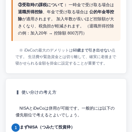
③受取時の課税について：
一時金で受け取る場合は
退職所得控除
、年金で受け取る場合は
公的年金等控
除
が適用されます。 加入年数が長いほど控除額が大
きくなり、税負担が軽減されます。 （退職所得控除
の例：加入20年 → 控除額 800万円）
※ iDeCoの最大のデメリットは
60歳まで引き出せない
点
です。 生活費や緊急資金とは切り離して、確実に老後まで
寝かせられる金額を掛金に設定することが重要です。
▍ 使い分けの考え方
NISAとiDeCoは併用が可能です。一般的には以下の
優先順位で考えるとよいでしょう。
まずNISA（つみたて投資枠）
1