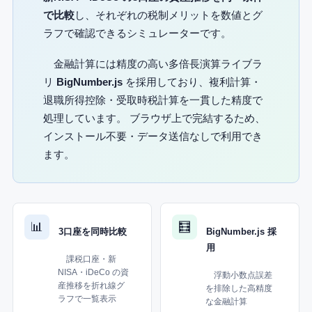
で比較
し、それぞれの税制メリットを数値とグ
ラフで確認できるシミュレーターです。
金融計算には精度の高い多倍長演算ライブラ
リ
BigNumber.js
を採用しており、複利計算・
退職所得控除・受取時税計算を一貫した精度で
処理しています。 ブラウザ上で完結するため、
インストール不要・データ送信なしで利用でき
ます。
📊
🧮
3口座を同時比較
BigNumber.js 採
用
課税口座・新
NISA・iDeCo の資
浮動小数点誤差
産推移を折れ線グ
を排除した高精度
ラフで一覧表示
な金融計算