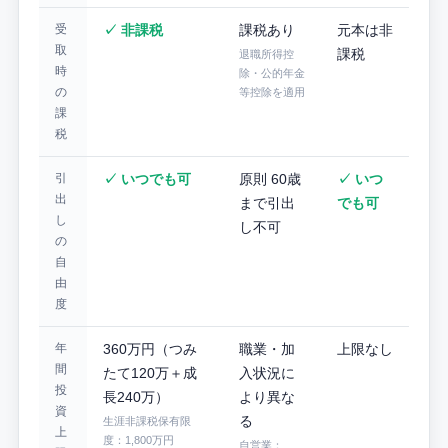
受
✓ 非課税
課税あり
元本は非
取
課税
退職所得控
時
除・公的年金
の
等控除を適用
課
税
引
✓ いつでも可
原則 60歳
✓ いつ
出
まで引出
でも可
し
し不可
の
自
由
度
年
360万円（つみ
職業・加
上限なし
間
たて120万＋成
入状況に
投
長240万）
より異な
資
る
生涯非課税保有限
上
度：1,800万円
自営業：