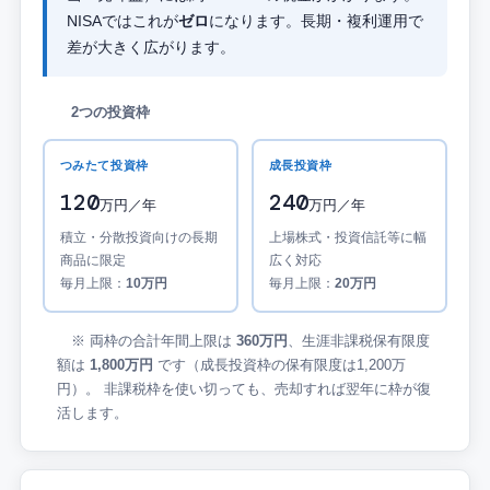
NISAではこれが
ゼロ
になります。長期・複利運用で
差が大きく広がります。
2つの投資枠
つみたて投資枠
成長投資枠
120
240
万円／年
万円／年
積立・分散投資向けの長期
上場株式・投資信託等に幅
商品に限定
広く対応
毎月上限：
10万円
毎月上限：
20万円
※ 両枠の合計年間上限は
360万円
、生涯非課税保有限度
額は
1,800万円
です（成長投資枠の保有限度は1,200万
円）。 非課税枠を使い切っても、売却すれば翌年に枠が復
活します。