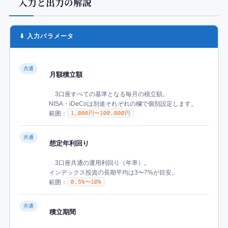
入力と出力の解説
⬇ 入力パラメータ
共通
月額積立額
3口座すべての基準となる毎月の積立額。
NISA・iDeCoは別途それぞれの欄で個別設定します。
1,000円〜100,000円
範囲：
共通
想定年利回り
3口座共通の運用利回り（年率）。
インデックス投資の長期平均は3〜7%が目安。
0.5%〜10%
範囲：
共通
積立期間