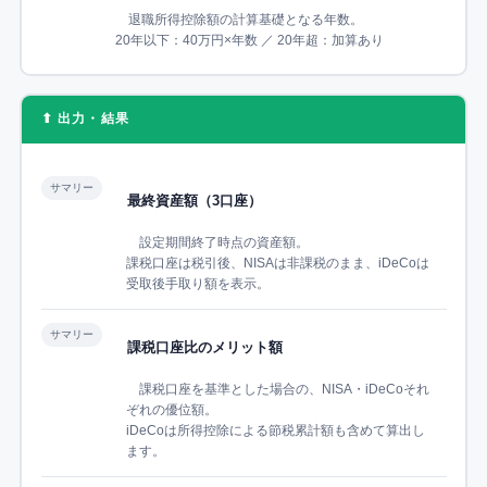
退職所得控除額の計算基礎となる年数。
20年以下：40万円×年数 ／ 20年超：加算あり
⬆ 出力・結果
サマリー
最終資産額（3口座）
設定期間終了時点の資産額。
課税口座は税引後、NISAは非課税のまま、iDeCoは
受取後手取り額を表示。
サマリー
課税口座比のメリット額
課税口座を基準とした場合の、NISA・iDeCoそれ
ぞれの優位額。
iDeCoは所得控除による節税累計額も含めて算出し
ます。