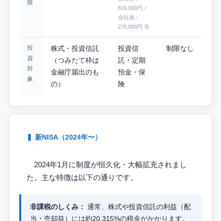
限
816,000円／
会社員：
276,000円 等
投
株式・投資信託
投資信
制限なし
資
（つみたて枠は
託・定期
対
金融庁届出のも
預金・保
象
の）
険
▍ 新NISA（2024年〜）
2024年1月に制度が恒久化・大幅拡充されまし
た。主な特徴は以下の通りです。
非課税のしくみ：
通常、株式や投資信託の利益（配
当・売却益）には約20.315%の税金がかかります。