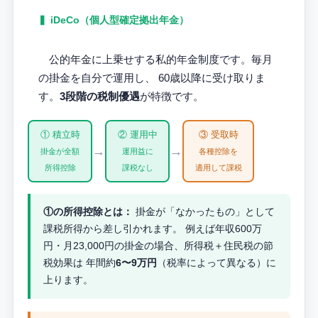
▍ iDeCo（個人型確定拠出年金）
公的年金に上乗せする私的年金制度です。毎月
の掛金を自分で運用し、 60歳以降に受け取りま
す。
3段階の税制優遇
が特徴です。
① 積立時
② 運用中
③ 受取時
→
→
掛金が全額
運用益に
各種控除を
所得控除
課税なし
適用して課税
①の所得控除とは：
掛金が「なかったもの」として
課税所得から差し引かれます。 例えば年収600万
円・月23,000円の掛金の場合、所得税＋住民税の節
税効果は 年間約
6〜9万円
（税率によって異なる）に
上ります。