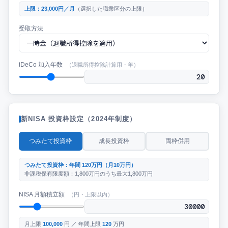
上限：23,000円／月
（選択した職業区分の上限）
受取方法
iDeCo 加入年数
（退職所得控除計算用・年）
新NISA 投資枠設定（2024年制度）
つみたて投資枠
成長投資枠
両枠併用
つみたて投資枠：年間 120万円（月10万円）
非課税保有限度額：1,800万円のうち最大1,800万円
NISA 月額積立額
（円・上限以内）
月上限
100,000
円 ／ 年間上限
120
万円