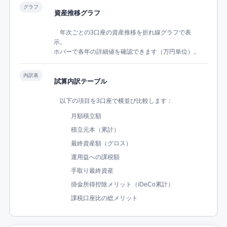
グラフ
資産推移グラフ
年次ごとの3口座の資産推移を折れ線グラフで表
示。
ホバーで各年の詳細値を確認できます（万円単位）。
内訳表
試算内訳テーブル
以下の項目を3口座で横並び比較します：
月額積立額
積立元本（累計）
最終資産額（グロス）
運用益への課税額
手取り最終資産
掛金所得控除メリット（iDeCo累計）
課税口座比の総メリット