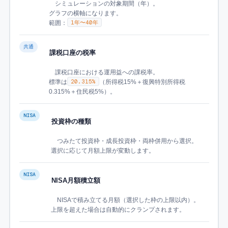
シミュレーションの対象期間（年）。
グラフの横軸になります。
1年〜40年
範囲：
共通
課税口座の税率
課税口座における運用益への課税率。
20.315%
標準は
（所得税15%＋復興特別所得税
0.315%＋住民税5%）。
NISA
投資枠の種類
つみたて投資枠・成長投資枠・両枠併用から選択。
選択に応じて月額上限が変動します。
NISA
NISA月額積立額
NISAで積み立てる月額（選択した枠の上限以内）。
上限を超えた場合は自動的にクランプされます。