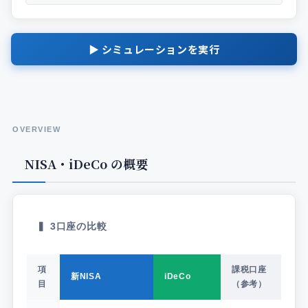
▶ シミュレーションを実行
OVERVIEW
NISA・iDeCo の概要
▍ 3口座の比較
項
課税口座
新NISA
iDeCo
目
（参考）