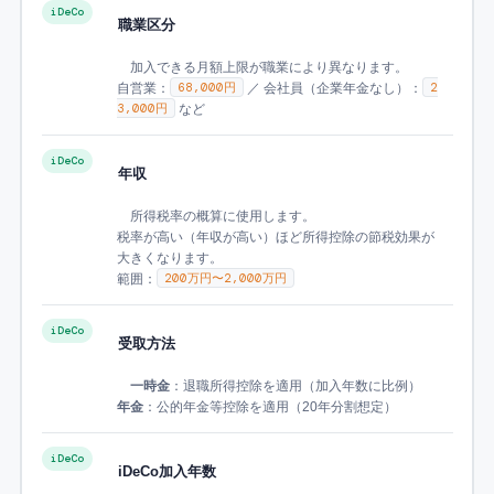
iDeCo
職業区分
加入できる月額上限が職業により異なります。
68,000円
2
自営業：
／ 会社員（企業年金なし）：
3,000円
など
iDeCo
年収
所得税率の概算に使用します。
税率が高い（年収が高い）ほど所得控除の節税効果が
大きくなります。
200万円〜2,000万円
範囲：
iDeCo
受取方法
一時金
：退職所得控除を適用（加入年数に比例）
年金
：公的年金等控除を適用（20年分割想定）
iDeCo
iDeCo加入年数