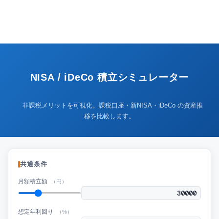
NISA / iDeCo 積立シミュレーター
非課税メリットを可視化。課税口座・新NISA・iDeCo の資産推
移を比較します。
共通条件
月額積立額
（円）
想定年利回り
（%）