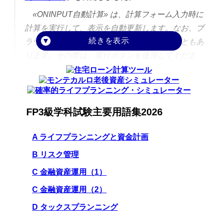
«ONINPUT自動計算» は、計算フォーム入力時に
計算を実行して、表示を自動更新します。なお、ブ
ラウザのバージョンなどにより機能しないこともあ
ります。その際は、実行ボタンを使用してくださ
い。
2017年 7月12日 8時00分
FP3級学科試験主要用語集2026
コンテンツの一部に HTML5 SVG を取り入れまし
た。なお、未対応ブラウザでは従来通りです。
A ライフプランニングと資金計画
B リスク管理
2015年 3月 1日 9時00分
C 金融資産運用（1）
スマートフォン表示にも対応したページデザイン
に切り替えました。
C 金融資産運用（2）
D タックスプランニング