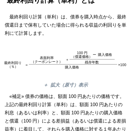
最終利回り計算（単利）とは
最終利回り計算（単利）は、債券を購入時点から、最終
償還日まで保有していた場合に得られる収益の利回りを単
利にて計算します。
100 円
ー
購入価格
（償還価格）
表面利率
＋
（クーポンレート）
残存年数
最終利回り
×100
＝
（％）
購入価格
拡大（原寸）表示
«補足» 債券の価格は、額面 100 円あたりの価格です。
上記の最終利回り計算（単利）は、額面 100 円あたりの
100 円
ー
利息（あるいは利率）と、額面 100 円あたりの購入価格
（償還価格）
表面利率
＋
（クーポンレート）
と償還（100 円）による差損益（あるいは償還による差損
残存年
最終利回り
＝
（％）
購入価格
益率）に着目して、それらを購入価格に対する１年あたり