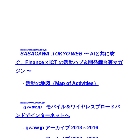
https://sasagawa.tokyo/
SASAGAWA .TOKYO WEB
〜 AIと共に紡
ぐ、Finance × ICT の活動ハブ＆開発舞台裏マガ
ジン 〜
-
活動の地図（Map of Activities）
https://www.gwaw.jp/
gwaw.jp
モバイル＆ワイヤレスブロードバ
ンドでインターネットへ
-
gwaw.jp アーカイブ 2013～2016