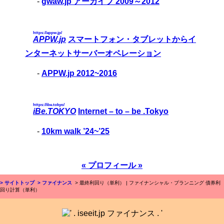
-
gwaw.jp アーカイブ 2009～2012
https://appw.jp/
APPW.jp
スマートフォン・タブレットからイ
ンターネットサーバーオペレーション
-
APPW.jp 2012~2016
https://ibe.tokyo/
iBe.TOKYO
Internet – to – be .Tokyo
-
10km walk ’24~’25
« プロフィール »
> サイトトップ
> ファイナンス
> 最終利回り（単利） | ファイナンシャル・プランニング 債券利
回り計算（単利）