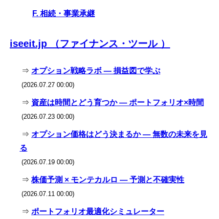
F. 相続・事業承継
iseeit.jp （ファイナンス・ツール ）
⇒
オプション戦略ラボ — 損益図で学ぶ
(2026.07.27 00:00)
⇒
資産は時間とどう育つか — ポートフォリオ×時間
(2026.07.23 00:00)
⇒
オプション価格はどう決まるか — 無数の未来を見
る
(2026.07.19 00:00)
⇒
株価予測 × モンテカルロ — 予測と不確実性
(2026.07.11 00:00)
⇒
ポートフォリオ最適化シミュレーター