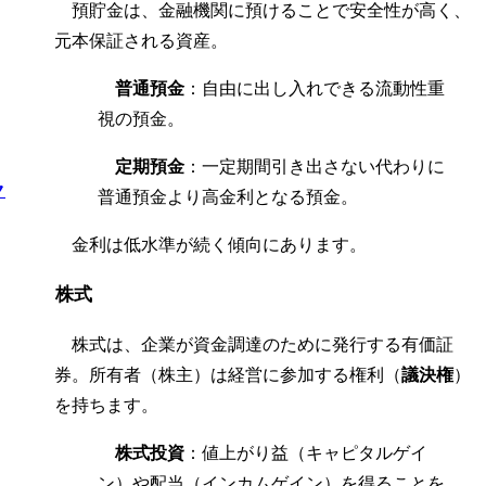
預貯金は、金融機関に預けることで安全性が高く、
元本保証される資産。
普通預金
：自由に出し入れできる流動性重
視の預金。
定期預金
：一定期間引き出さない代わりに
ク
普通預金より高金利となる預金。
金利は低水準が続く傾向にあります。
株式
株式は、企業が資金調達のために発行する有価証
券。所有者（株主）は経営に参加する権利（
議決権
）
を持ちます。
株式投資
：値上がり益（キャピタルゲイ
ン）や配当（インカムゲイン）を得ることを