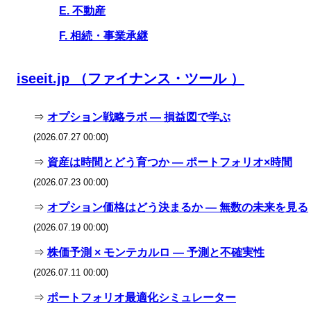
E. 不動産
F. 相続・事業承継
iseeit.jp （ファイナンス・ツール ）
⇒
オプション戦略ラボ — 損益図で学ぶ
(2026.07.27 00:00)
⇒
資産は時間とどう育つか — ポートフォリオ×時間
(2026.07.23 00:00)
⇒
オプション価格はどう決まるか — 無数の未来を見る
(2026.07.19 00:00)
⇒
株価予測 × モンテカルロ — 予測と不確実性
(2026.07.11 00:00)
⇒
ポートフォリオ最適化シミュレーター