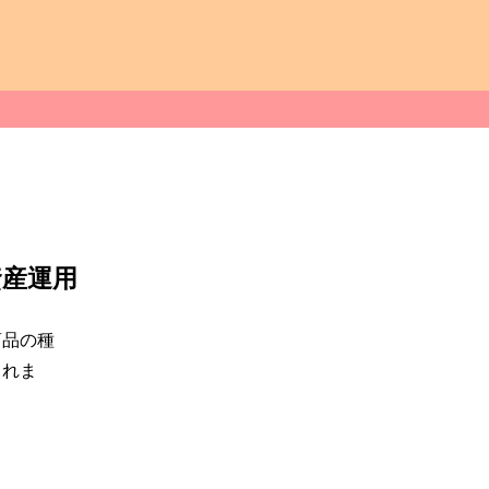
資産運用
商品の種
られま