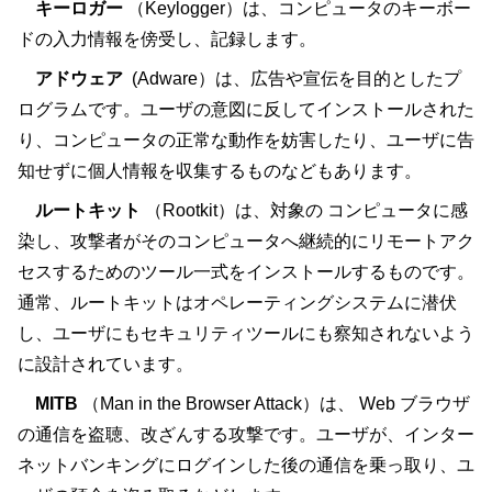
キーロガー
（Keylogger）は、コンピュータのキーボー
ドの入力情報を傍受し、記録します。
アドウェア
(Adware）は、広告や宣伝を目的としたプ
ログラムです。ユーザの意図に反してインストールされた
り、コンピュータの正常な動作を妨害したり、ユーザに告
知せずに個人情報を収集するものなどもあります。
ルートキット
（Rootkit）は、対象の コンピュータに感
染し、攻撃者がそのコンピュータへ継続的にリモートアク
セスするためのツール一式をインストールするものです。
通常、ルートキットはオペレーティングシステムに潜伏
し、ユーザにもセキュリティツールにも察知されないよう
に設計されています。
MITB
（Man in the Browser Attack）は、 Web ブラウザ
の通信を盗聴、改ざんする攻撃です。ユーザが、インター
ネットバンキングにログインした後の通信を乗っ取り、ユ