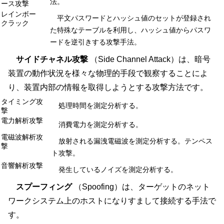
法。
ース攻撃
レインボー
平文パスワードとハッシュ値のセットが登録され
クラック
た特殊なテーブルを利用し、ハッシュ値からパスワ
ードを逆引きする攻撃手法。
サイドチャネル攻撃
（Side Channel Attack）は、暗号
装置の動作状況を様々な物理的手段で観察することによ
り、装置内部の情報を取得しようとする攻撃方法です。
タイミング攻
処理時間を測定分析する。
撃
電力解析攻撃
消費電力を測定分析する。
電磁波解析攻
放射される漏洩電磁波を測定分析する。テンペス
撃
ト攻撃。
音響解析攻撃
発生しているノイズを測定分析する。
スプーフィング
（Spoofing）は、ターゲットのネット
ワークシステム上のホストになりすまして接続する手法で
す。