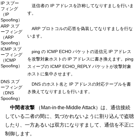
IP スプー
送信者の IP アドレスを詐称してなりすましを行いま
フィング
す。
（IP
Spoofing）
ARP スプ
ARP プロトコルの応答を偽装してなりすましを行な
ーフィング
います。
（ARP
Spoofing）
ICMP スプ
ping の ICMP ECHO パケットの送信元 IP アドレス
ーフィング
を攻撃対象ホストの IP アドレスに書き換えます。ping
（ICMP
Spoofing）
スィープの ICMP ECHO_REPLY パケットが攻撃対象
ホストに集中させます。
DNS スプ
DNS のホスト名と IP アドレスの対応テーブルを書
ーフィング
き換えてなりすましを行います。
（DNS
Spoofing）
中間者攻撃
（Man-in-the-Middle Attack）は、通信接続
している二者の間に、気づかれないように割り込んで盗聴
したり、一方あるいは双方になりすまして、通信を不正に
制御します。