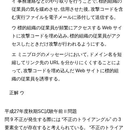
イ 事務連絡などのやり取りを行うことで, 標的組織の
従業員の気を緩めさせ, 信用させた後, 攻撃コードを含
む実行ファイルを電子メールに添付して送信する。
ウ 標的組織の従業員が頻繁にアクセスする Web サイ
トに攻撃コードを埋め込み, 標的組織の従業員がアク
セスしたときだけ攻撃が行われるようにする。
エ ミニブログのメッセージにおいて, ドメイン名を短
縮してリンク先の URL を分かりにくくすることによ
って, 攻撃コ一ドを埋め込んだ Web サイトに標的組
織の従業員を誘導する。
正解 ウ
平成27年度秋期SC試験午前Ⅱ問題
問 9 不正が発生する際には “不正のトライアングル" の 3
要素全てが存在すると考えられている。 “不正のトライア