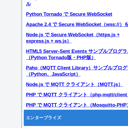
ル
Python Tornado で Secure WebSocket
Apache 2.4 で Secure WebSocket（wss://
Node.js で Secure WebSocket（https.js +
express.js + ws.js）
HTML5 Server-Sent Events サンプルプログ
（Python Tornado版・PHP版）
Paho（MQTT Client Library）サンプルプロ
（Python、JavaScript）
Node.js で MQTT クライアント（MQTT.js）
PHP で MQTT クライアント（php-mqtt/clien
PHP で MQTT クライアント（Mosquitto-PH
エンタープライズ