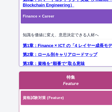
Blockchain Engineering）
Finance × Career
知識を価値に変え、意思決定できる人材へ
第1章：Finance × ICT の「4 レイヤー成長モ
第2章：ロール別キャリアロードマップ
第3章：資格を“順番で”取る意味
特集
Feature
資格試験対策 (Feature)