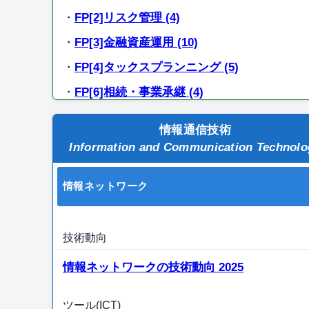
・
FP[2]リスク管理 (4)
・
FP[3]金融資産運用 (10)
・
FP[4]タックスプランニング (5)
・
FP[6]相続・事業承継 (4)
情報通信技術
Information and Communication Technolo
情報ネットワーク
技術動向
情報ネットワークの技術動向 2025
ツール(ICT)