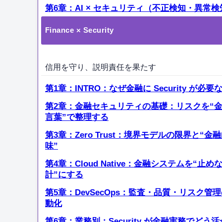
第6章：AI × セキュリティ（不正検知・異常検
Finance × Security
信用を守り、説明責任を果たす
第1章：INTRO：なぜ金融に Security が必要
第2章：金融セキュリティの基礎：リスクを“
言葉”で整理する
第3章：Zero Trust：境界モデルの限界と“金
味”
第4章：Cloud Native：金融システムを“止め
計”にする
第5章：DevSecOps：監査・品質・リスク管
動化
第6章：業務別：Security が金融実務でどう