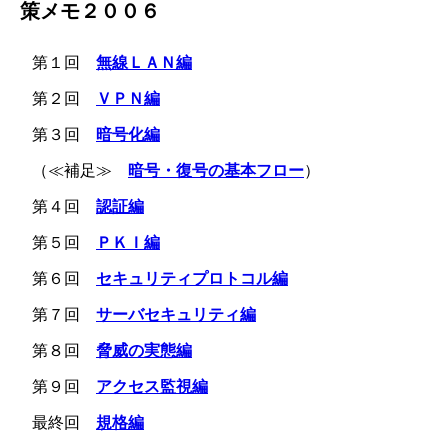
策メモ２００６
第１回
無線ＬＡＮ編
第２回
ＶＰＮ編
第３回
暗号化編
（≪補足≫
暗号・復号の基本フロー
）
第４回
認証編
第５回
ＰＫＩ編
第６回
セキュリティプロトコル編
第７回
サーバセキュリティ編
第８回
脅威の実態編
第９回
アクセス監視編
最終回
規格編