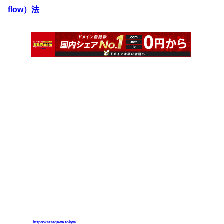
flow）法
https://sasagawa.tokyo/