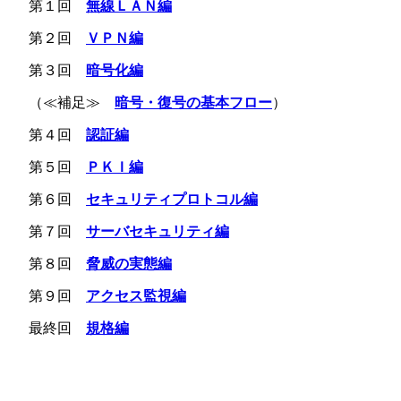
第１回
無線ＬＡＮ編
第２回
ＶＰＮ編
第３回
暗号化編
（≪補足≫
暗号・復号の基本フロー
）
第４回
認証編
第５回
ＰＫＩ編
第６回
セキュリティプロトコル編
第７回
サーバセキュリティ編
第８回
脅威の実態編
第９回
アクセス監視編
最終回
規格編