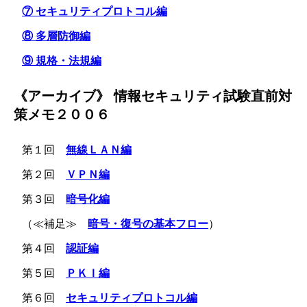
⑦ セキュリティプロトコル編
⑧ 多層防御編
⑨ 規格・法規編
《アーカイブ》 情報セキュリティ試験直前対
策メモ２００６
第１回
無線ＬＡＮ編
第２回
ＶＰＮ編
第３回
暗号化編
（≪補足≫
暗号・復号の基本フロー
）
第４回
認証編
第５回
ＰＫＩ編
第６回
セキュリティプロトコル編