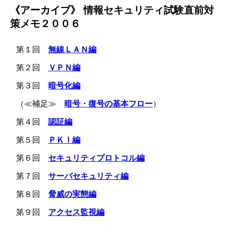
《アーカイブ》 情報セキュリティ試験直前対
策メモ２００６
第１回
無線ＬＡＮ編
第２回
ＶＰＮ編
第３回
暗号化編
（≪補足≫
暗号・復号の基本フロー
）
第４回
認証編
第５回
ＰＫＩ編
第６回
セキュリティプロトコル編
第７回
サーバセキュリティ編
第８回
脅威の実態編
第９回
アクセス監視編