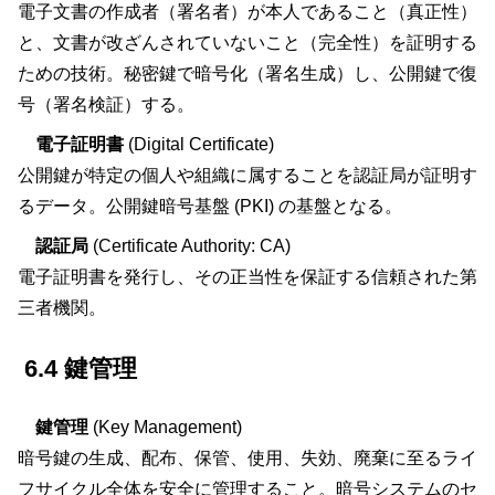
電子文書の作成者（署名者）が本人であること（真正性）
と、文書が改ざんされていないこと（完全性）を証明する
ための技術。秘密鍵で暗号化（署名生成）し、公開鍵で復
号（署名検証）する。
電子証明書
(Digital Certificate)
公開鍵が特定の個人や組織に属することを認証局が証明す
るデータ。公開鍵暗号基盤 (PKI) の基盤となる。
認証局
(Certificate Authority: CA)
電子証明書を発行し、その正当性を保証する信頼された第
三者機関。
6.4 鍵管理
鍵管理
(Key Management)
暗号鍵の生成、配布、保管、使用、失効、廃棄に至るライ
フサイクル全体を安全に管理すること。暗号システムのセ