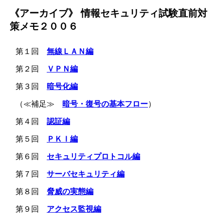
《アーカイブ》 情報セキュリティ試験直前対
策メモ２００６
第１回
無線ＬＡＮ編
第２回
ＶＰＮ編
第３回
暗号化編
（≪補足≫
暗号・復号の基本フロー
）
第４回
認証編
第５回
ＰＫＩ編
第６回
セキュリティプロトコル編
第７回
サーバセキュリティ編
第８回
脅威の実態編
第９回
アクセス監視編