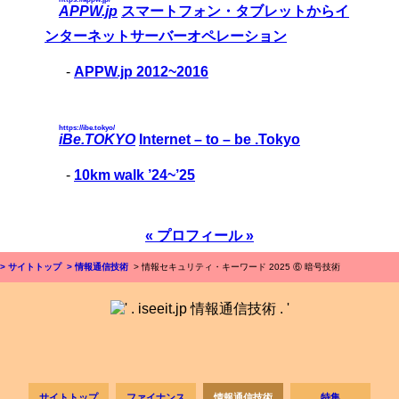
APPW.jp
スマートフォン・タブレットからイ
ンターネットサーバーオペレーション
-
APPW.jp 2012~2016
https://ibe.tokyo/
iBe.TOKYO
Internet – to – be .Tokyo
-
10km walk ’24~’25
« プロフィール »
> サイトトップ
> 情報通信技術
> 情報セキュリティ・キーワード 2025 ⑥ 暗号技術
サイトトップ
ファイナンス
情報通信技術
特集