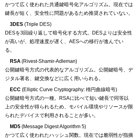
かつて広く使われた共通鍵暗号化アルゴリズム。現在では
鍵長が短く、安全性に問題があるため推奨されていない。
3DES
(Triple DES)
DESを3回繰り返して暗号化する方式。DESよりは安全性
が高いが、処理速度が遅く、AESへの移行が進んでい
る。
RSA
(Rivest-Shamir-Adleman)
公開鍵暗号方式の代表的なアルゴリズム。公開鍵暗号、デ
ジタル署名、鍵交換などに広く用いられる。
ECC
(Elliptic Curve Cryptography: 楕円曲線暗号)
公開鍵暗号方式の一種。RSAに比べて短い鍵長で同等以
上の安全性が得られるため、モバイル環境やリソースが限
られたデバイスで利用されることが多い。
MD5
(Message Digest Algorithm 5)
かつて広く使われたハッシュ関数。現在では脆弱性が指摘