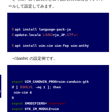
ールして設定してみます。
$ 
$ 
LANG
UTF
8
update-locale 
=ja_JP.
-
$ 
~/.bashrc の設定例です。
export
if
$SHLVL
then
 [ 
 -eq 1 ]; 
fi
export
"@im=uim"
 XMODIFIERS=
export