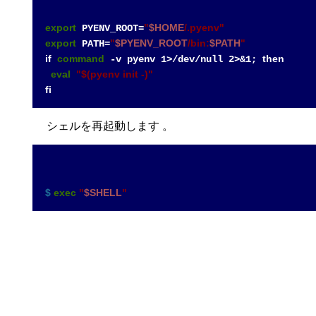
export
"
$HOME
/.pyenv"
 PYENV_ROOT=
export
"
$PYENV_ROOT
/bin:
$PATH
"
 PATH=
if
command
then
 -v pyenv 1>/dev/null 2>&1; 
eval
"
$(pyenv init -)
"
fi
シェルを再起動します 。
$ 
exec
"
$SHELL
"