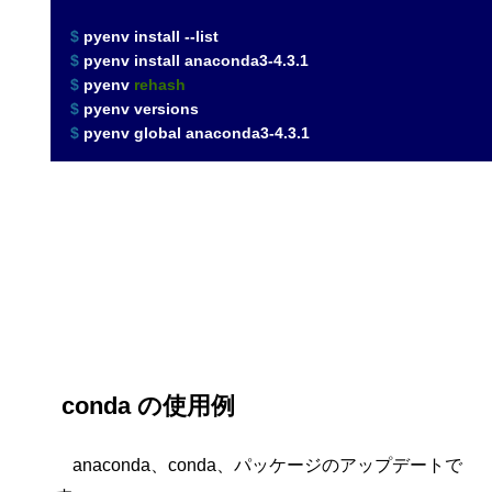
$ 
pyenv install --list
$ 
pyenv install anaconda3-4.3.1
$ 
pyenv 
rehash
$ 
pyenv versions
$ 
pyenv global anaconda3-4.3.1
conda の使用例
anaconda、conda、パッケージのアップデートで