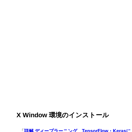
X Window 環境のインストール
「
詳解 ディープラーニング TensorFlow・Kerasに