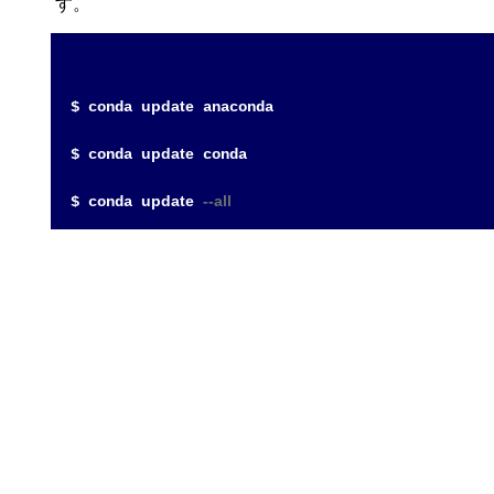
す。
update
$ conda 
 anaconda

update
$ conda 
 conda

update
--all
$ conda 