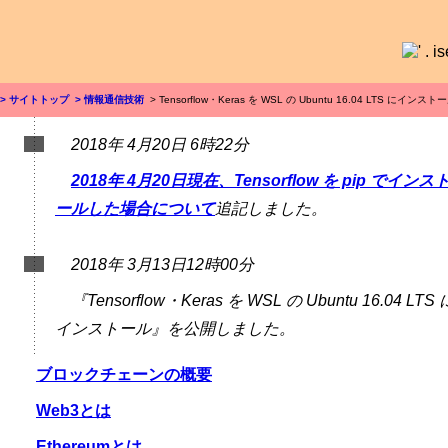
> サイトトップ
> 情報通信技術
> Tensorflow・Keras を WSL の Ubuntu 16.04 LTS にインスト
2018年 4月20日 6時22分
2018年 4月20日現在、Tensorflow を pip でインス
ールした場合について
追記しました。
2018年 3月13日12時00分
『Tensorflow・Keras を WSL の Ubuntu 16.04 LTS 
インストール』を公開しました。
ブロックチェーンの概要
Web3とは
Ethereumとは