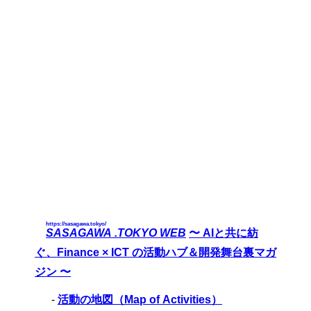
https://sasagawa.tokyo/
SASAGAWA .TOKYO WEB
〜 AIと共に紡
ぐ、Finance × ICT の活動ハブ＆開発舞台裏マガ
ジン 〜
-
活動の地図（Map of Activities）