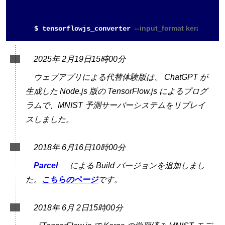
--input_format keras mni
$ tensorflowjs_converter 
2025年 2月19日15時00分
ウェブアプリによる代替体験版は、 ChatGPT が
生成した Node.js 版の TensorFlow.js によるプログ
ラムで、MNIST 予測サーバーシステムをリプレイ
スしました。
2018年 6月16日10時00分
Parcel
による Build バージョンを追加しまし
た。
こちらのページ
です。
2018年 6月 2日15時00分