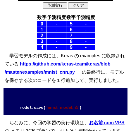
数字
予測精度
数字
予測精度
0
-
5
-
1
-
6
-
2
-
7
-
3
-
8
-
4
-
9
-
学習モデルの作成には、Keras の examples に収録され
ている
https://github.com
/keras-team
/keras
/blob
/master
/examples
/mnist_cnn.py
の最終行に、モデル
を保存する次のコードを１行追加して、実行しました。
'mnist_model.h5'
model.save(
ちなみに、今回の学習の実行環境は、
お名前.com VPS
の メモリ 2GB プランで、およそ１週間かかっています。