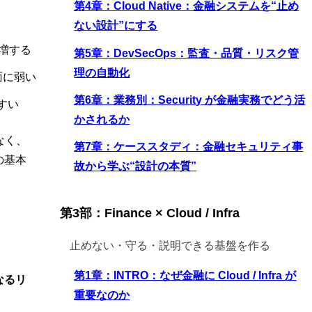
第4章：Cloud Native：金融システムを“止め
ない設計”にする
急増する
第5章：DevSecOps：監査・品質・リスク管
理の自動化
面に弱い
第6章：業務別：Security が金融実務でどう活
すい
かされるか
なく、
第7章：ケーススタディ：金融セキュリティ事
の基本
故から学ぶ“設計の本質”
第3部：Finance × Cloud / Infra
止めない・守る・説明できる基盤を作る
第1章：INTRO：なぜ金融に Cloud / Infra が
なるリ
重要なのか