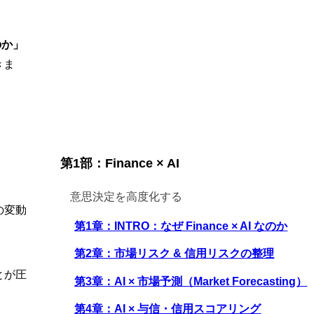
。
のか」
きま
第1部：Finance × AI
意思決定を高度化する
の変動
第1章：INTRO：なぜ Finance × AI なのか
第2章：市場リスク & 信用リスクの整理
とが圧
第3章：AI × 市場予測（Market Forecasting）
第4章：AI × 与信・信用スコアリング