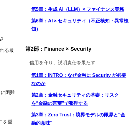
第5章：生成 AI（LLM）× ファイナンス実務
第6章：AI × セキュリティ（不正検知・異常検
知）
さ
第2部：Finance × Security
れる最
信用を守り、説明責任を果たす
第1章：INTRO：なぜ金融に Security が必要
なのか
的に困難
第2章：金融セキュリティの基礎：リスク
を“金融の言葉”で整理する
第3章：Zero Trust：境界モデルの限界と“金
”
を重
融的意味”