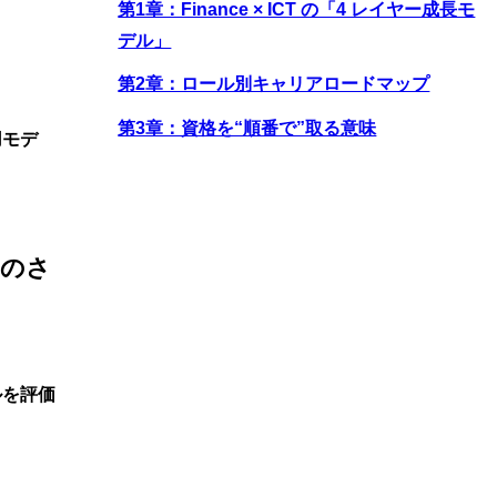
第1章：Finance × ICT の「4 レイヤー成長モ
デル」
第2章：ロール別キャリアロードマップ
第3章：資格を“順番で”取る意味
用モデ
ものさ
ルを評価