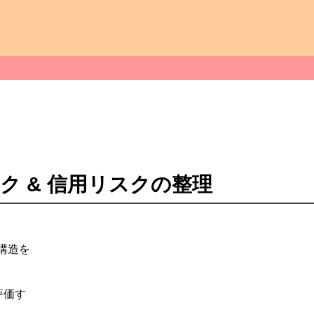
リスク & 信用リスクの整理
構造を
評価す