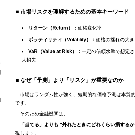
■ 市場リスクを理解するための基本キーワード
リターン（Return）：
価格変化率
ボラティリティ（Volatility）：
価格の揺れの大き
VaR（Value at Risk）：
一定の信頼水準で想定さ
大損失
終
利
■ なぜ「予測」より「リスク」が重要なのか
、
市場はランダム性が強く、短期的な価格予測は本質
利
です。
そのため金融機関は、
「当てる」よりも “外れたときにどれくらい損するか
視します。