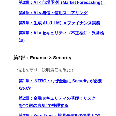
第3章：AI × 市場予測（Market Forecasting）
第4章：AI × 与信・信用スコアリング
第5章：生成 AI（LLM）× ファイナンス実務
第6章：AI × セキュリティ（不正検知・異常検
知）
第2部：Finance × Security
信用を守り、説明責任を果たす
第1章：INTRO：なぜ金融に Security が必要
なのか
第2章：金融セキュリティの基礎：リスク
を“金融の言葉”で整理する
第3章：Zero Trust：境界モデルの限界と“金