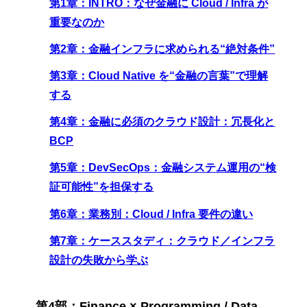
第1章：INTRO：なぜ金融に Cloud / Infra が
重要なのか
第2章：金融インフラに求められる“絶対条件”
第3章：Cloud Native を“金融の言葉”で理解
する
第4章：金融に必須のクラウド設計：冗長化と
BCP
第5章：DevSecOps：金融システム運用の“検
証可能性”を担保する
第6章：業務別：Cloud / Infra 要件の違い
第7章：ケーススタディ：クラウド／インフラ
設計の失敗から学ぶ
第4部：Finance × Programming / Data