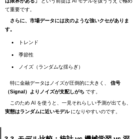
は限界がある」
という前提は AI モデルを扱ううえで極め
て重要です。
さらに、市場データには次のような強いクセがありま
す。
トレンド
季節性
ノイズ（ランダムな揺らぎ）
特に金融データはノイズが圧倒的に大きく、
信号
（Signal）よりノイズが支配しがち
です。
このため AI を使うと、一見それらしい予測が出ても、
実態はランダムに近いモデル
になりやすいのです。
3-3. モデル比較：統計 vs 機械学習 vs 深