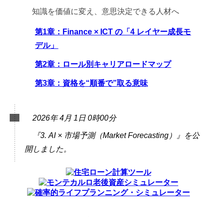
知識を価値に変え、意思決定できる人材へ
第1章：Finance × ICT の「4 レイヤー成長モ
デル」
第2章：ロール別キャリアロードマップ
第3章：資格を“順番で”取る意味
2026年 4月 1日 0時00分
『3. AI × 市場予測（Market Forecasting）』を公
開しました。