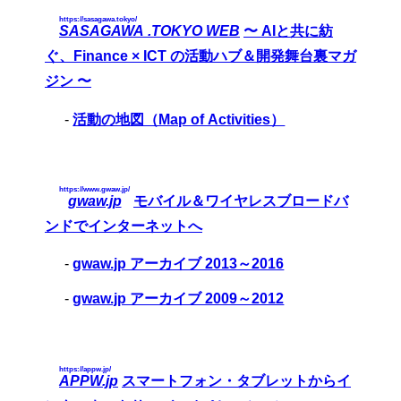
https://sasagawa.tokyo/
SASAGAWA .TOKYO WEB
〜 AIと共に紡
ぐ、Finance × ICT の活動ハブ＆開発舞台裏マガ
ジン 〜
-
活動の地図（Map of Activities）
https://www.gwaw.jp/
gwaw.jp
モバイル＆ワイヤレスブロードバ
ンドでインターネットへ
-
gwaw.jp アーカイブ 2013～2016
-
gwaw.jp アーカイブ 2009～2012
https://appw.jp/
APPW.jp
スマートフォン・タブレットからイ