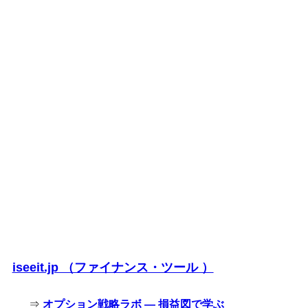
iseeit.jp （ファイナンス・ツール ）
⇒
オプション戦略ラボ — 損益図で学ぶ