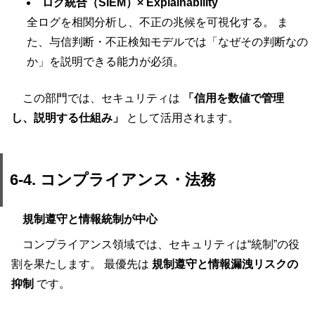
ログ統合（SIEM）× Explainability
全ログを相関分析し、不正の兆候を可視化する。 ま
た、与信判断・不正検知モデルでは「なぜその判断なの
か」を説明できる能力が必須。
この部門では、セキュリティは
「信用を数値で管理
し、説明する仕組み」
として活用されます。
6-4. コンプライアンス・法務
規制遵守と情報統制が中心
コンプライアンス領域では、セキュリティは“統制”の役
割を果たします。 最優先は
規制遵守と情報漏洩リスクの
抑制
です。