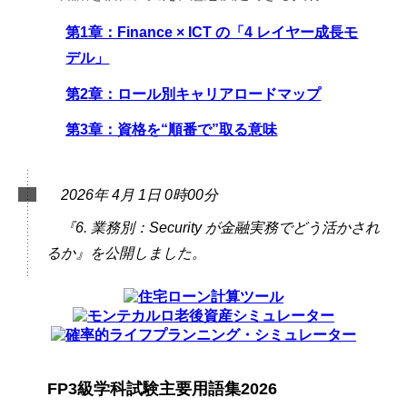
第1章：Finance × ICT の「4 レイヤー成長モ
デル」
第2章：ロール別キャリアロードマップ
第3章：資格を“順番で”取る意味
2026年 4月 1日 0時00分
『6. 業務別：Security が金融実務でどう活かされ
るか』を公開しました。
FP3級学科試験主要用語集2026