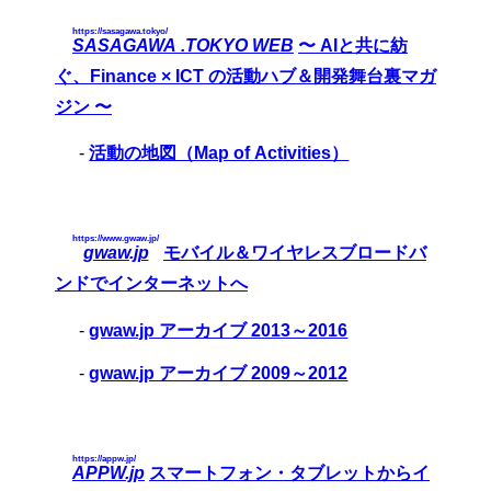
https://sasagawa.tokyo/
SASAGAWA .TOKYO WEB
〜 AIと共に紡
ぐ、Finance × ICT の活動ハブ＆開発舞台裏マガ
ジン 〜
-
活動の地図（Map of Activities）
https://www.gwaw.jp/
gwaw.jp
モバイル＆ワイヤレスブロードバ
ンドでインターネットへ
-
gwaw.jp アーカイブ 2013～2016
-
gwaw.jp アーカイブ 2009～2012
https://appw.jp/
APPW.jp
スマートフォン・タブレットからイ