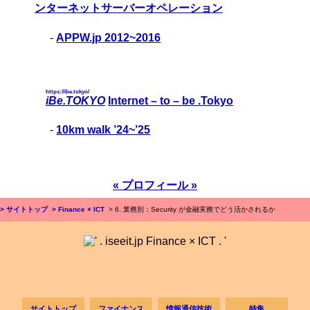
ンターネットサーバーオペレーション
-
APPW.jp 2012~2016
https://ibe.tokyo/
iBe.TOKYO
Internet – to – be .Tokyo
-
10km walk ’24~’25
« プロフィール »
> サイトトップ
> Finance × ICT
> 6. 業務別：Security が金融実務でどう活かされるか
サイトトップ
ファイナンス
情報通信技術
特集