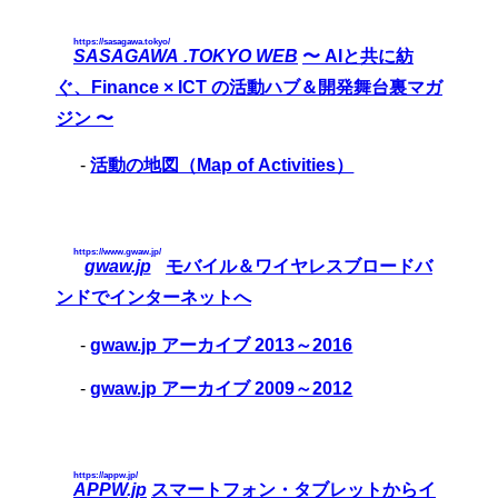
https://sasagawa.tokyo/
SASAGAWA .TOKYO WEB
〜 AIと共に紡
ぐ、Finance × ICT の活動ハブ＆開発舞台裏マガ
ジン 〜
-
活動の地図（Map of Activities）
https://www.gwaw.jp/
gwaw.jp
モバイル＆ワイヤレスブロードバ
ンドでインターネットへ
-
gwaw.jp アーカイブ 2013～2016
-
gwaw.jp アーカイブ 2009～2012
https://appw.jp/
APPW.jp
スマートフォン・タブレットからイ