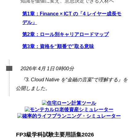
知識を価値に変え、意思決定できる人材へ
第1章：Finance × ICT の「4 レイヤー成長モ
デル」
第2章：ロール別キャリアロードマップ
第3章：資格を“順番で”取る意味
2026年 4月 1日 0時00分
『3. Cloud Native を“金融の言葉”で理解する』を
公開しました。
FP3級学科試験主要用語集2026