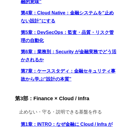
融的意味”
第4章：Cloud Native：金融システムを“止め
ない設計”にする
第5章：DevSecOps：監査・品質・リスク管
理の自動化
第6章：業務別：Security が金融実務でどう活
かされるか
第7章：ケーススタディ：金融セキュリティ事
故から学ぶ“設計の本質”
第3部：Finance × Cloud / Infra
止めない・守る・説明できる基盤を作る
第1章：INTRO：なぜ金融に Cloud / Infra が