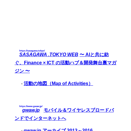
https://sasagawa.tokyo/
SASAGAWA .TOKYO WEB
〜 AIと共に紡
ぐ、Finance × ICT の活動ハブ＆開発舞台裏マガ
ジン 〜
-
活動の地図（Map of Activities）
https://www.gwaw.jp/
gwaw.jp
モバイル＆ワイヤレスブロードバ
ンドでインターネットへ
-
gwaw.jp アーカイブ 2013～2016