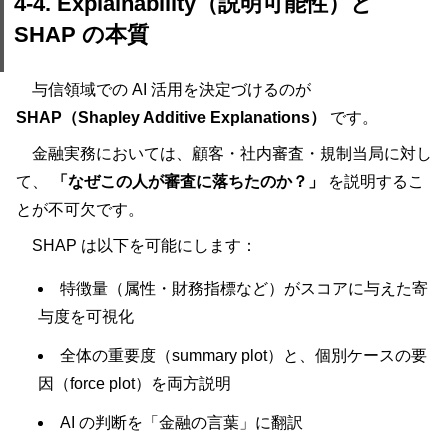
4-4. Explainability（説明可能性）と
SHAP の本質
与信領域での AI 活用を決定づけるのが
SHAP（Shapley Additive Explanations）
です。
金融実務においては、顧客・社内審査・規制当局に対し
て、
「なぜこの人が審査に落ちたのか？」
を説明するこ
とが不可欠です。
SHAP は以下を可能にします：
特徴量（属性・財務指標など）がスコアに与えた寄
与度を可視化
全体の重要度（summary plot）と、個別ケースの要
因（force plot）を両方説明
AI の判断を「金融の言葉」に翻訳