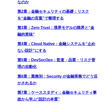
なのか
第2章：金融セキュリティの基礎：リスク
を“金融の言葉”で整理する
第3章：Zero Trust：境界モデルの限界と“金
融的意味”
第4章：Cloud Native：金融システムを“止め
ない設計”にする
第5章：DevSecOps：監査・品質・リスク管
理の自動化
第6章：業務別：Security が金融実務でどう活
かされるか
第7章：ケーススタディ：金融セキュリティ事
故から学ぶ“設計の本質”