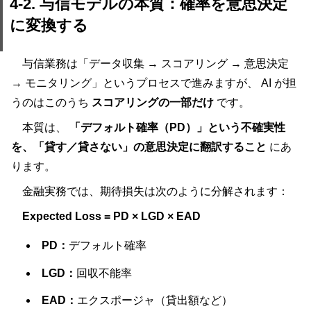
4-2. 与信モデルの本質：確率を意思決定
に変換する
与信業務は「データ収集 → スコアリング → 意思決定
→ モニタリング」というプロセスで進みますが、 AI が担
うのはこのうち
スコアリングの一部だけ
です。
本質は、
「デフォルト確率（PD）」という不確実性
を、「貸す／貸さない」の意思決定に翻訳すること
にあ
ります。
金融実務では、期待損失は次のように分解されます：
Expected Loss = PD × LGD × EAD
PD：
デフォルト確率
LGD：
回収不能率
EAD：
エクスポージャ（貸出額など）