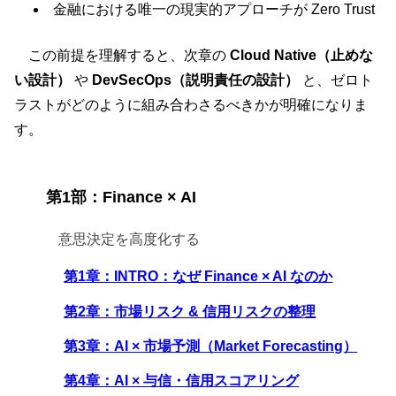
金融における唯一の現実的アプローチが Zero Trust
この前提を理解すると、次章の
Cloud Native（止めな
い設計）
や
DevSecOps（説明責任の設計）
と、ゼロト
ラストがどのように組み合わさるべきかが明確になりま
す。
第1部：Finance × AI
意思決定を高度化する
第1章：INTRO：なぜ Finance × AI なのか
第2章：市場リスク & 信用リスクの整理
第3章：AI × 市場予測（Market Forecasting）
第4章：AI × 与信・信用スコアリング