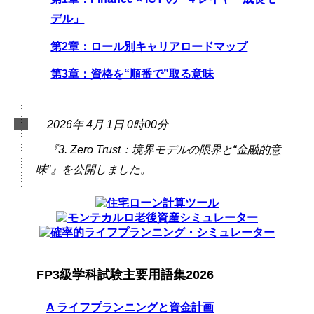
デル」
第2章：ロール別キャリアロードマップ
第3章：資格を“順番で”取る意味
2026年 4月 1日 0時00分
『3. Zero Trust：境界モデルの限界と“金融的意
味”』を公開しました。
FP3級学科試験主要用語集2026
A ライフプランニングと資金計画