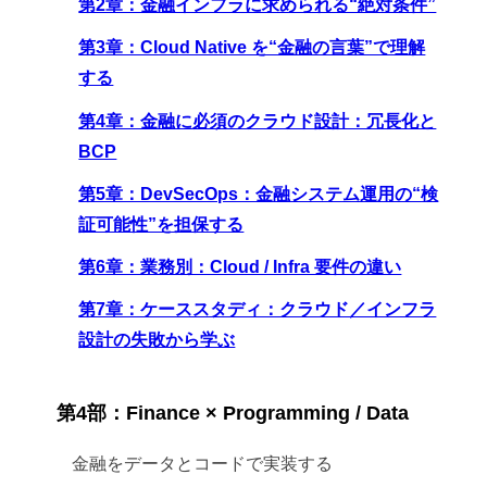
第2章：金融インフラに求められる“絶対条件”
第3章：Cloud Native を“金融の言葉”で理解
する
第4章：金融に必須のクラウド設計：冗長化と
BCP
第5章：DevSecOps：金融システム運用の“検
証可能性”を担保する
第6章：業務別：Cloud / Infra 要件の違い
第7章：ケーススタディ：クラウド／インフラ
設計の失敗から学ぶ
第4部：Finance × Programming / Data
金融をデータとコードで実装する