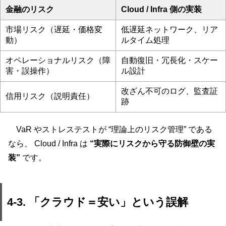
金融のリスク
Cloud / Infra 側の実装
市場リスク（遅延・価格変
低遅延ネットワーク、リア
動）
ルタイム処理
オペレーショナルリスク（障
自動復旧・冗長化・スケー
害・誤操作）
ル設計
改ざん不可のログ、監査証
信用リスク（説明責任）
跡
VaR やストレステストが “理論上のリスク管理” である
なら、 Cloud / Infra は
“実際にリスクから守る防御壁の実
装”
です。
4-3. 「クラウド＝安い」という誤解