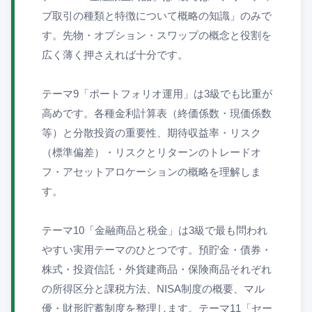
ブ取引の種類と特徴について概略の知識」のみで
す。先物・オプション・スワップの概念と役割を
広く薄く押さえれば十分です。
テーマ9「ポートフォリオ運用」は3級でも比重が
高めです。各種金利計算表（終価係数・現価係数
等）と分散投資の重要性、期待収益率・リスク
（標準偏差）・リスクとリターンのトレードオ
フ・アセットアロケーションの概略を理解しま
す。
テーマ10「金融商品と税金」は3級で最も問われ
やすい実用テーマのひとつです。預貯金・債券・
株式・投資信託・外貨建商品・保険商品それぞれ
の所得区分と課税方法、NISA制度の概要、マル
優・財形貯蓄制度を整理します。テーマ11「セー