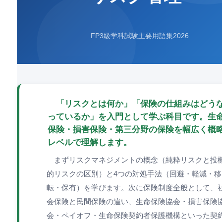
FP3級学科試験主要用語集2026
「リスクとは何か」「保険の仕組みはどう
っているか」を入門として学ぶ科目です。生
保険・損害保険・第三分野の保険を幅広く概
レベルで理解します。
まずリスクマネジメントの概念（純粋リスクと投
的リスクの区別）と4つの対処手法（回避・軽減・移
転・保有）を学びます。次に保険制度全般として、
会保険と民間保険の違い、生命保険協会・損害保険
会・ペイオフ・生命保険契約者保護機構といった契